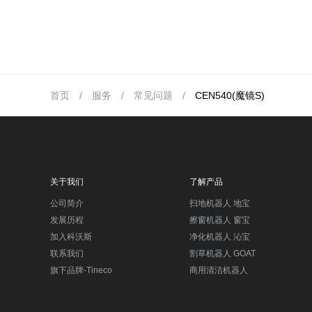
首页
/
服务
/
常见问题
/
CEN540(魔镜S)
关于我们
了解产品
公司简介
扫地机器人 地宝
发展历程
擦窗机器人 窗宝
加入科沃斯
净化机器人 沁宝
联系我们
割草机器人 GOAT
旗下品牌-Tineco
商用清洁机器人