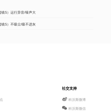
（魔镜S）运行异音/噪声大
（魔镜S）不吸尘/吸不进灰
社交支持
点
科沃斯微博
科沃斯微信