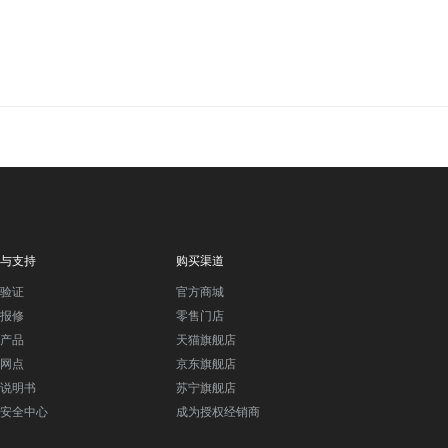
与支持
购买渠道
验证
官方商城
报修
零售门店
产品
天猫旗舰店
网点
京东旗舰店
说明书
苏宁旗舰店
安全中心
成为授权经销商