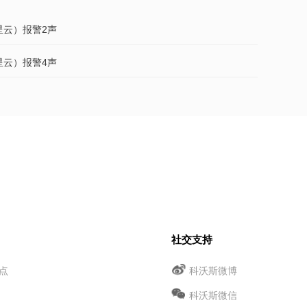
（星云）报警2声
（星云）报警4声
社交支持
点
科沃斯微博
科沃斯微信