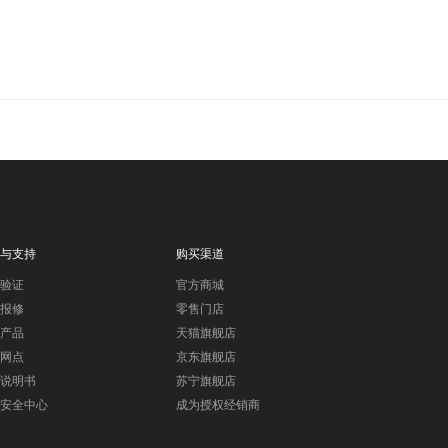
与支持
购买渠道
验证
官方商城
报修
零售门店
产品
天猫旗舰店
网点
京东旗舰店
说明书
苏宁旗舰店
安全中心
成为授权经销商