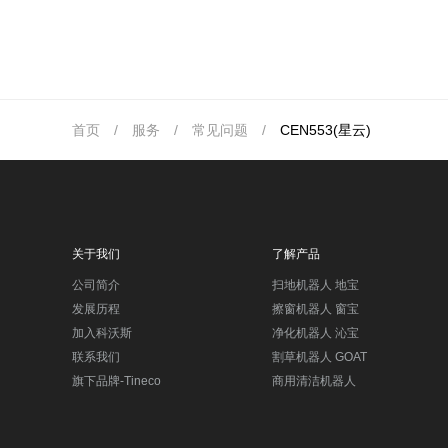
首页
/
服务
/
常见问题
/
CEN553(星云)
关于我们
了解产品
公司简介
扫地机器人 地宝
发展历程
擦窗机器人 窗宝
加入科沃斯
净化机器人 沁宝
联系我们
割草机器人 GOAT
旗下品牌-Tineco
商用清洁机器人