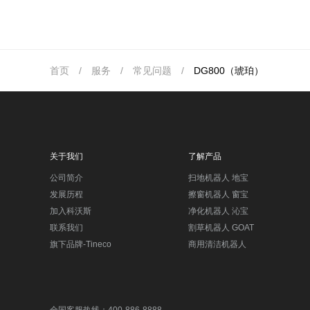
首页
/
服务
/
常见问题
/
DG800（琥珀）
关于我们
了解产品
公司简介
扫地机器人 地宝
发展历程
擦窗机器人 窗宝
加入科沃斯
净化机器人 沁宝
联系我们
割草机器人 GOAT
旗下品牌-Tineco
商用清洁机器人