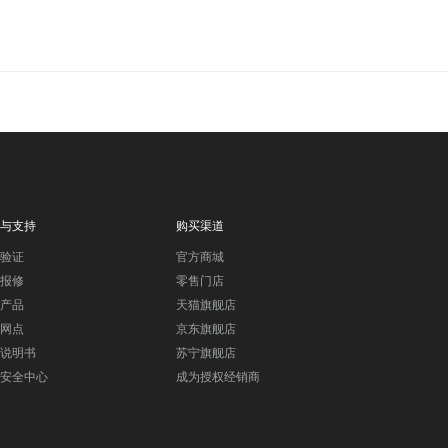
与支持
购买渠道
验证
官方商城
报修
零售门店
产品
天猫旗舰店
网点
京东旗舰店
说明书
苏宁旗舰店
安全中心
成为授权经销商