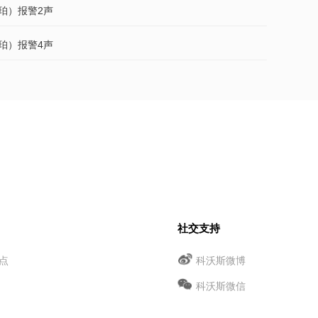
琥珀）报警2声
琥珀）报警4声
社交支持
点
科沃斯微博
科沃斯微信