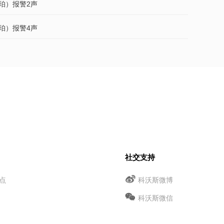
琥珀）报警2声
琥珀）报警4声
社交支持
点
科沃斯微博
科沃斯微信