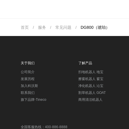
首页
/
服务
/
常见问题
/
DG800（琥珀）
关于我们
了解产品
公司简介
扫地机器人 地宝
发展历程
擦窗机器人 窗宝
加入科沃斯
净化机器人 沁宝
联系我们
割草机器人 GOAT
旗下品牌-Tineco
商用清洁机器人
全国客服热线：400-886-8888