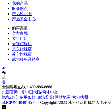
我的产品
服务网点
产品说明书
产品安全中心
购买渠道
官方商城
零售门店
天猫旗舰店
京东旗舰店
苏宁旗舰店
成为授权经销商
全国客服热线：400-886-8888
集团官网
中国大陆/简体中文
隐私政策
|
使用条款
|
廉洁监督
|
网站地图
|
营业执照
苏ICP备14049145号-1
Copyright©2023 苏州科沃斯机器人