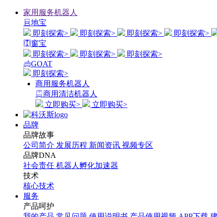
家用服务机器人
地宝
即刻探索>
即刻探索>
即刻探索>
即刻探索>
窗宝
即刻探索>
即刻探索>
即刻探索>
GOAT
即刻探索>
商用服务机器人
商用清洁机器人
立即购买>
立即购买>
品牌
品牌故事
公司简介
发展历程
新闻资讯
视频专区
品牌DNA
社会责任
机器人孵化加速器
技术
核心技术
服务
产品呵护
我的产品
常见问题
使用说明书
产品使用视频
APP下载