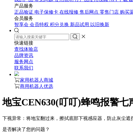
产品服务
正品验证
电子保修卡
在线报修
售后网点
零售门店
购买
会员服务
智享会
会员特权
积分兑换
新品试用
以旧换新
快速链接
查找体验店
品牌资讯
服务网点
联系我们
家用机器人商城
商用机器人优选
地宝CEN630(叮叮)蜂鸣报警七
下视异常：将地宝翻过来，擦拭底部下视感应器，防止灰尘遮
是否解决了您的问题？