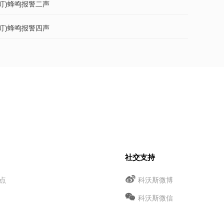
叮叮)蜂鸣报警二声
叮叮)蜂鸣报警四声
社交支持
点
科沃斯微博
科沃斯微信