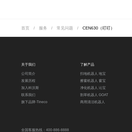
首页
/
服务
/
常见问题
/
CEN630（叮叮）
关于我们
了解产品
公司简介
扫地机器人 地宝
发展历程
擦窗机器人 窗宝
加入科沃斯
净化机器人 沁宝
联系我们
割草机器人 GOAT
旗下品牌-Tineco
商用清洁机器人
全国客服热线：400-886-8888