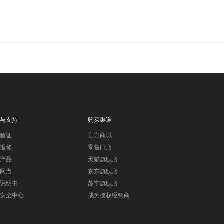
与支持
购买渠道
验证
官方商城
报修
零售门店
产品
天猫旗舰店
网点
京东旗舰店
说明书
苏宁旗舰店
安全中心
成为授权经销商