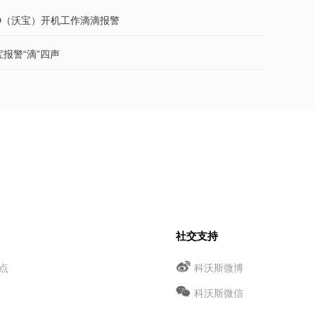
-CD（沃宝）开机工作滴滴报警
宝报警“滴”四声
社交支持
点
科沃斯微博
科沃斯微信