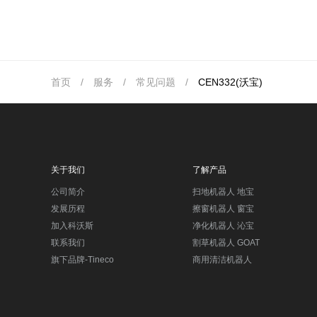
首页
/
服务
/
常见问题
/
CEN332(沃宝)
关于我们
了解产品
公司简介
扫地机器人 地宝
发展历程
擦窗机器人 窗宝
加入科沃斯
净化机器人 沁宝
联系我们
割草机器人 GOAT
旗下品牌-Tineco
商用清洁机器人