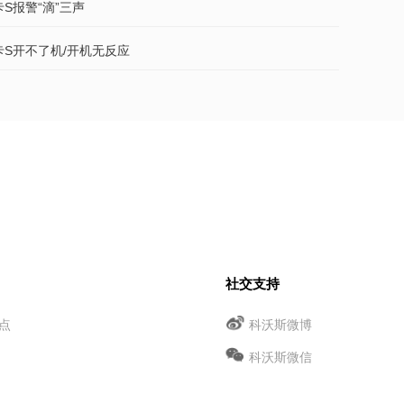
卡S报警“滴”三声
魔卡S开不了机/开机无反应
社交支持
点
科沃斯微博
科沃斯微信