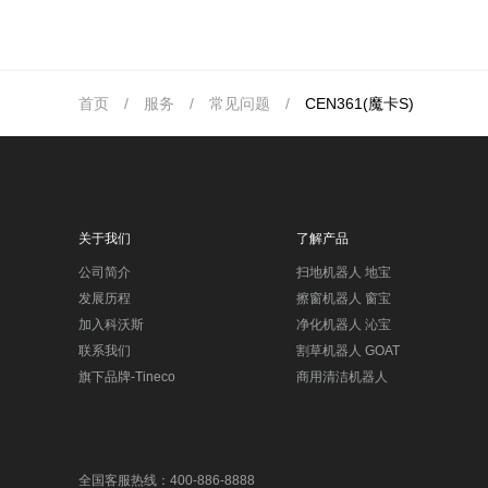
首页
/
服务
/
常见问题
/
CEN361(魔卡S)
关于我们
了解产品
公司简介
扫地机器人 地宝
发展历程
擦窗机器人 窗宝
加入科沃斯
净化机器人 沁宝
联系我们
割草机器人 GOAT
旗下品牌-Tineco
商用清洁机器人
全国客服热线：400-886-8888