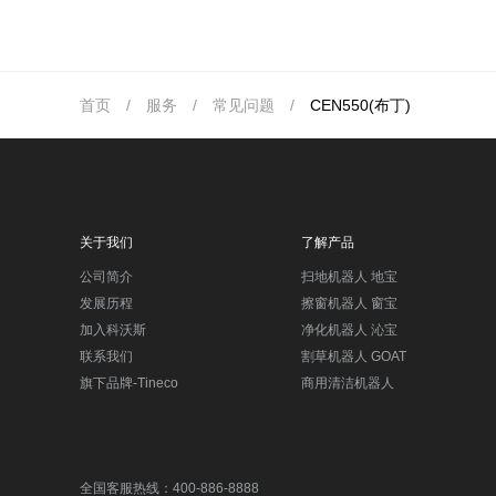
首页
/
服务
/
常见问题
/
CEN550(布丁)
关于我们
了解产品
公司简介
扫地机器人 地宝
发展历程
擦窗机器人 窗宝
加入科沃斯
净化机器人 沁宝
联系我们
割草机器人 GOAT
旗下品牌-Tineco
商用清洁机器人
全国客服热线：400-886-8888