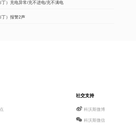
（布丁）充电异常/充不进电/充不满电
（布丁）报警2声
社交支持
点
科沃斯微博
科沃斯微信