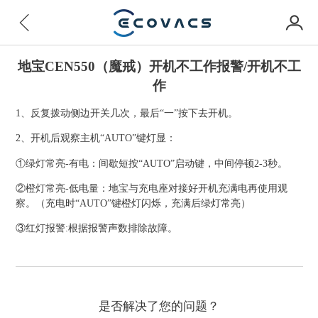
地宝CEN550（魔戒）开机不工作报警/开机不工
作
1、反复拨动侧边开关几次，最后“一”按下去开机。
2、开机后观察主机“AUTO”键灯显：
①绿灯常亮-有电：间歇短按“AUTO”启动键，中间停顿2-3秒。
②橙灯常亮-低电量：地宝与充电座对接好开机充满电再使用观
察。（充电时“AUTO”键橙灯闪烁，充满后绿灯常亮）
③红灯报警:根据报警声数排除故障。
是否解决了您的问题？