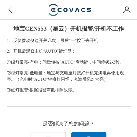
地宝CEN553（星云）开机报警/开机不工作
1、反复拨动侧边开关几次，最后“一”按下去开机。
2、开机后观察主机“AUTO”键灯显：
①绿灯常亮-有电：间歇短按“AUTO”启动键，中间停顿2-3秒。
②橙灯常亮-低电量：地宝与充电座对接好开机充满电再使用观
察。（充电时“AUTO”键橙灯闪烁，充满后绿灯常亮）
③红灯报警:根据报警声数排除故障。
是否解决了您的问题？