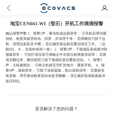
地宝CEN661-WI（莹石）开机工作滴滴报警
确认报警声数 1、报警1声，驱动轮或边刷异常： ①关机后滑动驱
动轮，检查其能否转动、回弹，并清理干净； ②用螺丝刀拆下边
刷，清理边刷及其卡槽； ③正确安装边刷后重启地宝工作。（边
刷分L、R ，安装时保持一致） 2、报警2声，下视感应器或缓冲防
撞板异常： ①拍打地宝前方撞板左中右部位检查能否回弹； ②将
地宝翻过来，擦拭底部三组下视感应器后重新启动。 3、报警3
声，主机被困住： ①将主机移至空旷的地方，重新开机。 4、报
警4声，滚刷异常： ①取下滚刷盖板，取出滚刷清理； ②重新安
装滚刷，用手拨动检查其转动是否顺畅； ③正确安装滚刷盖板并
按压到位。
是否解决了您的问题？