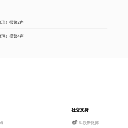
（琉璃）报警2声
（琉璃）报警4声
社交支持
点
科沃斯微博