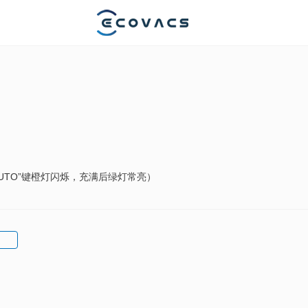
UTO”键橙灯闪烁，充满后绿灯常亮）