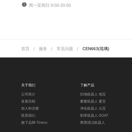
周一至周日 9:00-20:00
首页
/
服务
/
常见问题
/
CEN663(琉璃)
关于我们
了解产品
公司简介
扫地机器人 地宝
发展历程
擦窗机器人 窗宝
加入科沃斯
净化机器人 沁宝
联系我们
割草机器人 GOAT
旗下品牌-Tineco
商用清洁机器人