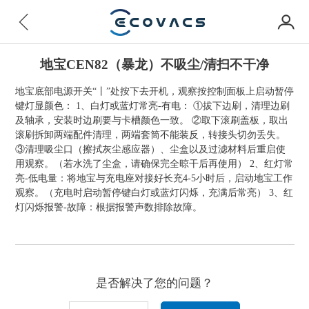
地宝CEN82（暴龙）不吸尘/清扫不干净
地宝底部电源开关“丨”处按下去开机，观察按控制面板上启动暂停
键灯显颜色： 1、白灯或蓝灯常亮-有电： ①拔下边刷，清理边刷
及轴承，安装时边刷要与卡槽颜色一致。 ②取下滚刷盖板，取出
滚刷拆卸两端配件清理，两端套筒不能装反，转接头切勿丢失。
③清理吸尘口（擦拭灰尘感应器）、尘盒以及过滤材料后重启使
用观察。（若水洗了尘盒，请确保完全晾干后再使用） 2、红灯常
亮-低电量：将地宝与充电座对接好长充4-5小时后，启动地宝工作
观察。（充电时启动暂停键白灯或蓝灯闪烁，充满后常亮） 3、红
灯闪烁报警-故障：根据报警声数排除故障。
是否解决了您的问题？