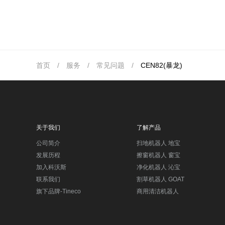
首页
/
服务
/
常见问题
/
CEN82(暴龙)
关于我们
了解产品
公司简介
扫地机器人 地宝
发展历程
擦窗机器人 窗宝
加入科沃斯
净化机器人 沁宝
联系我们
割草机器人 GOAT
旗下品牌-Tineco
商用清洁机器人