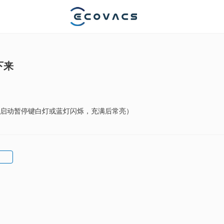
下来
时启动暂停键白灯或蓝灯闪烁，充满后常亮）