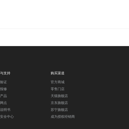
与支持
购买渠道
验证
官方商城
报修
零售门店
产品
天猫旗舰店
网点
京东旗舰店
说明书
苏宁旗舰店
安全中心
成为授权经销商