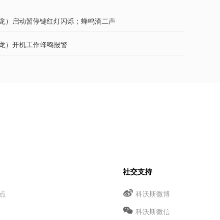
（暴龙）启动暂停键红灯闪烁；蜂鸣滴二声
暴龙）开机工作蜂鸣报警
社交支持
点
科沃斯微博
科沃斯微信