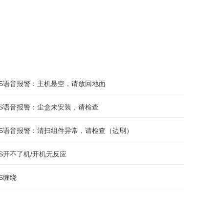
光S语音报警：主机悬空，请放回地面
光S语音报警：尘盒未安装，请检查
光S语音报警：清扫组件异常，请检查（边刷）
光S开不了机/开机无反应
S缠绕