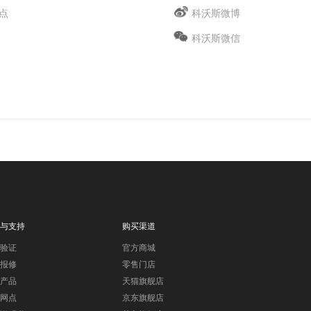
点
科沃斯微博
科沃斯微信
与支持
购买渠道
验证
官方商城
报修
零售门店
产品
天猫旗舰店
网点
京东旗舰店