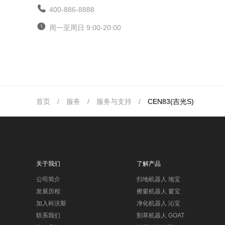
400-886-8888
周一至周日 9:00-20:00
首页
/
服务
/
服务与支持
/
CEN83(吉光S)
关于我们
了解产品
公司简介
扫地机器人 地宝
发展历程
擦窗机器人 窗宝
加入科沃斯
净化机器人 沁宝
联系我们
割草机器人 GOAT