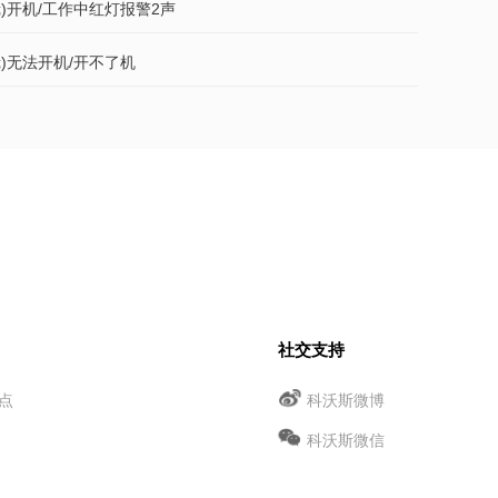
镜)开机/工作中红灯报警2声
镜)无法开机/开不了机
社交支持
点
科沃斯微博
科沃斯微信