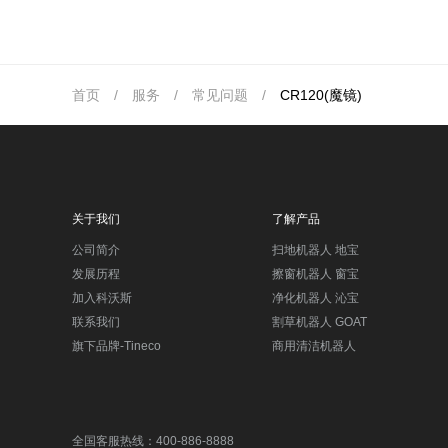
首页
/
服务
/
常见问题
/
CR120(魔镜)
关于我们
了解产品
公司简介
扫地机器人 地宝
发展历程
擦窗机器人 窗宝
加入科沃斯
净化机器人 沁宝
联系我们
割草机器人 GOAT
旗下品牌-Tineco
商用清洁机器人
全国客服热线：400-886-8888