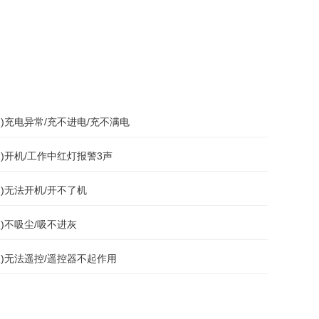
天)充电异常/充不进电/充不满电
天)开机/工作中红灯报警3声
天)无法开机/开不了机
天)不吸尘/吸不进灰
天天)无法遥控/遥控器不起作用