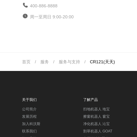
400-886-8888
周一至周日 9:00-20:00
首页
/
服务
/
服务与支持
/
CR121(天天)
关于我们
了解产品
公司简介
扫地机器人 地宝
发展历程
擦窗机器人 窗宝
加入科沃斯
净化机器人 沁宝
联系我们
割草机器人 GOAT