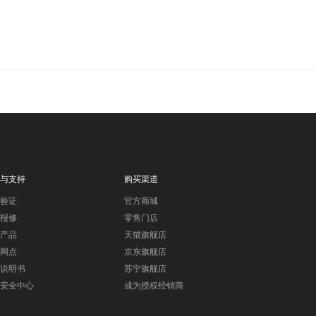
与支持
购买渠道
验证
官方商城
报修
零售门店
产品
天猫旗舰店
网点
京东旗舰店
说明书
苏宁旗舰店
安全中心
成为授权经销商