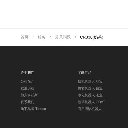
首页
/
服务
/
常见问题
/
CR330(奶茶)
关于我们
了解产品
公司简介
扫地机器人 地宝
发展历程
擦窗机器人 窗宝
加入科沃斯
净化机器人 沁宝
联系我们
割草机器人 GOAT
旗下品牌-Tineco
商用清洁机器人