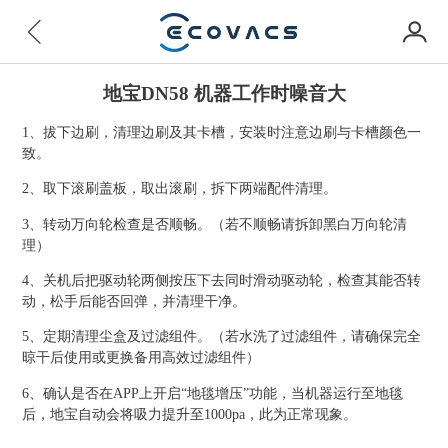
地宝DN58 机器工作时噪音大
1、拔下边刷，清理边刷及其卡槽，安装时注意边刷与卡槽颜色一
致。
2、取下滚刷盖板，取出滚刷，拆下两端配件清理。
3、转动万向轮检查是否顺畅。（若不顺畅请拆卸黑白万向轮清
理）
4、关机后把驱动轮两侧按压下去同时滑动驱动轮，检查其能否转
动，松手后能否回弹，并清理干净。
5、定期清理尘盒及过滤组件。（若水洗了过滤组件，请确保完全
晾干后使用或更换备用
高效过滤组件
）
6、确认是否在APP上开启“地毯增压”功能，当机器运行至地毯
后，地宝自动会将吸力提升至1000pa，此为正常现象。