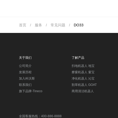
首页
/
服务
/
常见问题
/
DO33
关于我们
了解产品
公司简介
扫地机器人 地宝
发展历程
擦窗机器人 窗宝
加入科沃斯
净化机器人 沁宝
联系我们
割草机器人 GOAT
旗下品牌-Tineco
商用清洁机器人
全国客服热线：400-886-8888