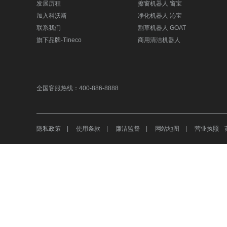
发展历程
擦窗机器人 窗宝
加入科沃斯
净化机器人 沁宝
联系我们
割草机器人 GOAT
旗下品牌-Tineco
商用清洁机器人
全国客服热线：400-886-8888
隐私政策
|
使用条款
|
廉洁监督
|
网站地图
|
营业执照