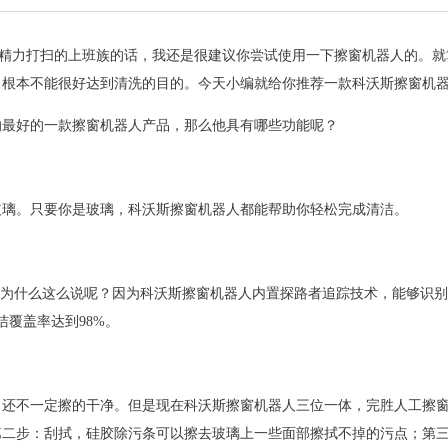
精力打扫的上班族的话，我还是很建议你尝试使用一下
擦窗机器人
的。就
，根本不能很好达到清洗的目的。今天小编就给你推荐一款科沃斯
擦窗机
的最好的一款
擦窗机器人
产品，那么他具有哪些功能呢？
玻璃。只要你是玻璃，科沃斯
擦窗机器人
都能帮助你轻松完成清洁。
为什么这么说呢？因为科沃斯
擦窗机器人
内置探路者追踪技术，能够识别
洁覆盖率达到
98%
。
，还不一定擦的干净。但是现在科沃斯
擦窗机器人
三位一体，完胜人工擦
第二步：刮拭，硅胶除污条可以擦去玻璃上一些面部擦拭不掉的污点；第