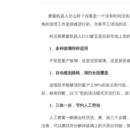
擦窗机器人怎么样
？你要是一个没有时间没有
角的清理工作是很难进行的。光靠手工清洗的话
科沃斯
擦窗机器人
ECO
窗宝是目前市场上卖
1
、多种玻璃同样适用
不管是窗户玻璃，还是浴室玻璃，还是厨房
2
、自动规划路线，清扫全面覆盖
这项技术能够清扫窗户上
98%
的灰尘和污垢，
别，精准判断，以“
Z
”型的清洁模式开启打扫，清
3
、三体一步，节约人工劳动
人工擦窗一般都会经历洗、擦、抹三个步骤
洁液，可以擦拭并分解掉玻璃上的大部分功能；