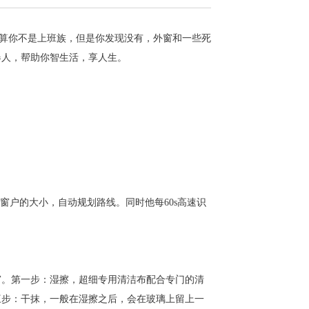
算你不是上班族，但是你发现没有，外窗和一些死
器人
，帮助你智生活，享人生。
窗户的大小，自动规划路线。同时他每
60s
高速识
窗。第一步：湿擦，超细专用清洁布配合专门的清
三步：干抹，一般在湿擦之后，会在玻璃上留上一