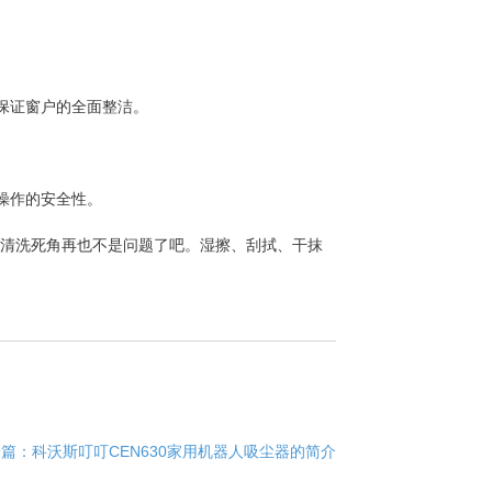
保证窗户的全面整洁。
操作的安全性。
和清洗死角再也不是问题了吧。湿擦、刮拭、干抹
一篇：
科沃斯叮叮CEN630家用机器人吸尘器的简介