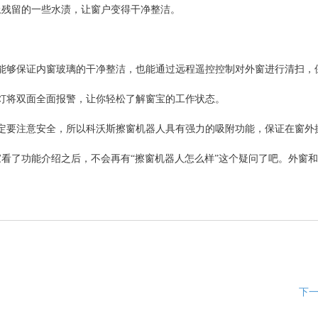
上残留的一些水渍，让窗户变得干净整洁。
能够保证内窗玻璃的干净整洁，也能通过远程遥控控制对外窗进行清扫，
灯将双面全面报警，让你轻松了解窗宝的工作状态。
定要注意安全，所以科沃斯
擦窗机器人
具有强力的吸附功能，保证在窗外
看了功能介绍之后，不会再有“
擦窗机器人怎么样
”这个疑问了吧。外窗
下