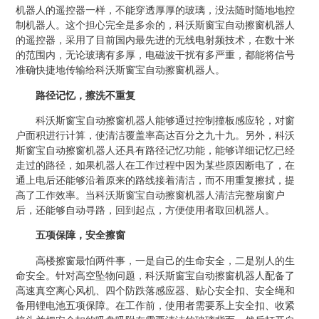
机器人的遥控器一样，不能穿透厚厚的玻璃，没法随时随地地控
制机器人。这个担心完全是多余的，科沃斯窗宝自动擦窗机器人
的遥控器，采用了目前国内最先进的无线电射频技术，在数十米
的范围内，无论玻璃有多厚，电磁波干扰有多严重，都能将信号
准确快捷地传输给科沃斯窗宝自动擦窗机器人。
路径记忆，擦洗不重复
科沃斯
窗宝
自动擦窗机器人
能够通过控制撞板感应轮，对窗
户面积进行计算，使清洁覆盖率高达百分之九十九。另外，科沃
斯
窗宝自动擦窗机器人
还具有路径记忆功能，能够详细记忆已经
走过的路径，如果机器人在工作过程中因为某些原因断电了，在
通上电后还能够沿着原来的路线接着清洁，而不用重复擦拭，提
高了工作效率。当科沃斯窗宝自动擦窗机器人清洁完整扇窗户
后，还能够自动寻路，回到起点，方便使用者取回机器人。
五项保障，安全擦窗
高楼擦窗最怕两件事，一是自己的生命安全，二是别人的生
命安全。针对高空坠物问题，科沃斯窗宝自动擦窗机器人
配备
了
高速真空离心风机、四个防跌落感应器、贴心安全扣、安全绳和
备用锂电池五项保障。在工作前，使用者需要系上安全扣、收紧