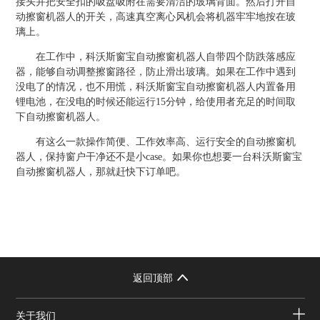
接头并把安全扣的吸盘吸附在需要清洁的玻璃背面。然后打开自
动擦窗机器人的开关，高速真空离心风机会将机器牢牢地按在玻
璃上。
在工作中，科沃斯窗宝自动擦窗机器人自带四个防跌落感应
器，能够自动调整擦窗路径，防止滑出玻璃。如果在工作中遇到
没电了的情况，也不用慌，科沃斯窗宝自动擦窗机器人内置备用
锂电池，在没电的时候还能运行
15
分钟，给使用者充足的时间取
下
自动擦窗机器人
。
有这么一款操作简便、工作效率高、运行安全的
自动擦窗机
器人
，保持窗户干净还不是小
case
。如果你也想要一台科沃斯窗宝
自动擦窗机器人，那就赶快下订单吧。
返回顶部
关于我们