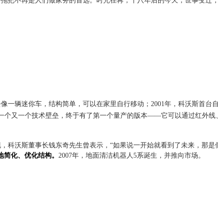
帚拖把不再是人们做家务的首选。时光荏苒，十八年后的今天，世事变迁
去像一辆迷你车，结构简单，可以在家里自行移动；2001年，科沃斯首
一个又一个技术壁垒，终于有了第一个量产的版本——它可以通过红外线
，科沃斯董事长钱东奇先生曾表示，“如果说一开始就看到了未来，那是
地简化、优化结构。
2007年，地面清洁机器人5系诞生，并推向市场。