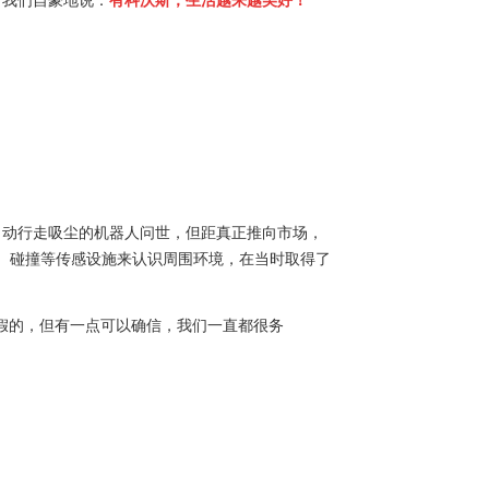
，我们自豪地说：
有科沃斯，生活越来越美好！
台自动行走吸尘的机器人问世，但距真正推向市场，
、碰撞等传感设施来认识周围环境，在当时取得了
假的，但有一点可以确信，我们一直都很务