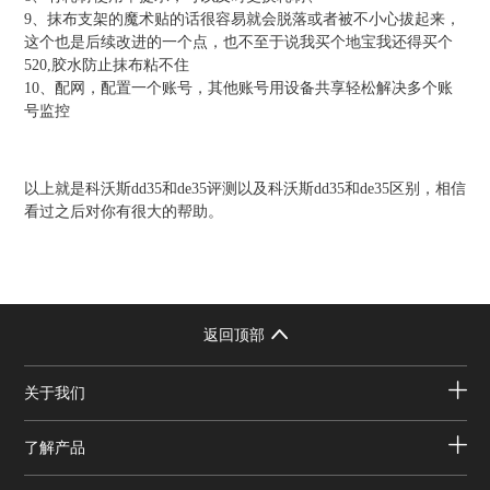
9、抹布支架的魔术贴的话很容易就会脱落或者被不小心拔起来，
这个也是后续改进的一个点，也不至于说我买个地宝我还得买个
520,胶水防止抹布粘不住
10、配网，配置一个账号，其他账号用设备共享轻松解决多个账
号监控
以上就是科沃斯dd35和de35评测以及科沃斯dd35和de35区别，相信
看过之后对你有很大的帮助。
返回顶部
关于我们
了解产品