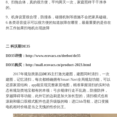
8、扫拖合体，真的很方便，平均两天一次，家庭照样干干净净
的。
9、机身设置很合理，防撞条，碰撞机制等措施不会把家具磕碰。
6.各类语音提示可以很方便的知道故障在哪里，最最重要的是你在
外工作如果扫地机出现故障
二 科沃斯DE35
DD35详情：
http://www.ecovacs.cn/deebot/de35
DD35购买：
http://mall.ecovacs.cn/product-2023.html
2017年规划类新品
DE35
主打激光建图，建图同时清扫，一次
建图，记忆清扫，每次都精确拥有Smart Navi全局规划功能，可以
还原家居结构，app能呈现完整家居地图，精准掌握清扫的实时动
态有规划类地宝都有的本领：弓步规律行走不乱跑，防撞防摔，
穿越障碍等功能，此外它的边刷是加大加长型的，清扫模式也有
滚刷和吸口双模式配件也是升级版的呦：进口lds导航，进口变频
电机相对价格是当之无愧的性价比王。