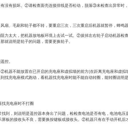
关有没有损坏。②请检查面壳连接排线是否松动，脱落③未检查出异常时
，风扇、毛刷和轮子都不转，要重启三次，三次重启后机器就暂停，蜂鸣
的阻力太大，把机器放地板环境上去试一试。②拔掉左右轮子启动机器检
，那就说明是轮子的问题，需要更换轮子。
能遥控。
。②机器不能放置在已开启的充电座和虚拟墙的前方
(
在距离充电座和虚拟
换到找充电座模式跑动，看机器找充电座时能不能自动转圈，能转圈说明
器找充电座时不打圈
常找到，则说明是遥控器本身出了问题，检检查电池是否有电，电池电压
示屏板的接收头不良，需要换按键板或接收头。②机器只有在手动开机后