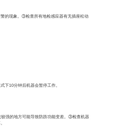
报警的现象。③检查所有地检感应器有无插座松动
模式下
10
分钟后机器会暂停工作。
光较强的地方可能导致防跌功能变差。③检查机器
落。