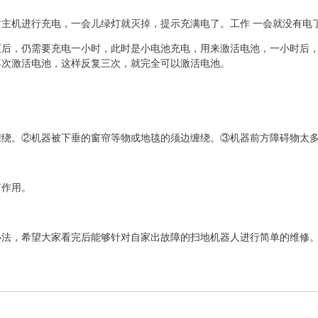
主机进行充电，一会儿绿灯就灭掉，提示充满电了。工作 一会就没有电
灭后，仍需要充电一小时，此时是小电池充电，用来激活电池，一小时后
再次激活电池，这样反复三次，就完全可以激活电池。
缠绕。②机器被下垂的窗帘等物或地毯的须边缠绕。③机器前方障碍物太
有作用。
办法，希望大家看完后能够针对自家出故障的扫地机器人进行简单的维修