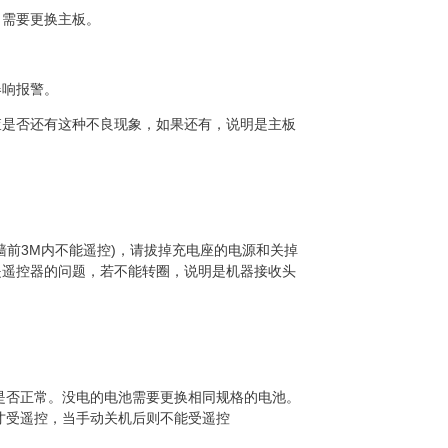
，需要更换主板。
器响报警。
查是否还有这种不良现象，如果还有，说明是主板
墙前
3M
内不能遥控
)
，请拔掉充电座的电源和关掉
是遥控器的问题，若不能转圈，说明是机器接收头
是否正常。没电的电池需要更换相同规格的电池。
才受遥控，当手动关机后则不能受遥控