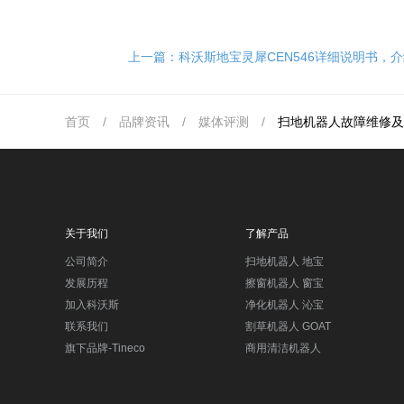
上一篇：
科沃斯地宝灵犀CEN546详细说明书，
首页
/
品牌资讯
/
媒体评测
/
扫地机器人故障维修及
关于我们
了解产品
公司简介
扫地机器人 地宝
发展历程
擦窗机器人 窗宝
加入科沃斯
净化机器人 沁宝
联系我们
割草机器人 GOAT
旗下品牌-Tineco
商用清洁机器人