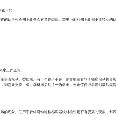
刷都不转
在转的话再检查侧毛刷是否有异物缠绕。②主毛刷和侧毛刷都不能转动的
风扇工作正常。
插座是否松动。②如果只有一个轮子不转，则交换左右轮子插座启动机器
是，则需要更换主板。③机器启动往一边斜走，走走停停或者撞到墙后就
脱落的现象。②用手轻轻掰动地检感应器线材检查是否有脱落的现象，都