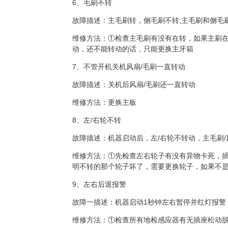
6、毛刷不转
故障描述：主毛刷转，侧毛刷不转
;
主毛刷和侧毛
维修方法：①检查主毛刷有没有在转，如果主刷
动，还不能转动的话，只能更换主牙箱
7、不管开机关机风扇
/
毛刷一直转动
故障描述：关机后风扇
/
毛刷还一直转动
维修方法：更换主板
8、左
/
右轮不转
故障描述：机器启动后，左
/
右轮不转动，主毛刷
/
维修方法：①先检查左右轮子有没有异物卡死，
明不转的那个轮子坏了，需要更换轮子，如果不
9、左右后退报警
故障一描述：机器启动
1
秒钟左右暂停并红灯报警
维修方法：①检查所有地检感应器有无插座松动