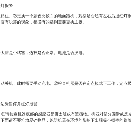
红灯报警
住粘住。②更换一个颜色比较白的地面跑机，观察是否还有左右后退红灯
是否有脱落的现象，都没有的话则需要更换主板。
否太脏是否堵塞，边扫是否正常。电池是否没电。
自动关机，此时需要手动充电。②检查机器是否在定点模式下工作，定点
阶边缘暂停并红灯报警
。②请检查机器底部的感应器是否太脏或有遮挡物。机器对部分圆滑或反
阶下面请不要堆放易碎物品，以防机器在环境的影响下出现极小概率的跌