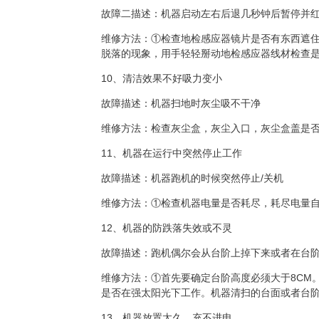
故障二描述：机器启动左右后退几秒钟后暂停并
维修方法：①检查地检感应器镜片是否有东西遮
脱落的现象，用手轻轻掰动地检感应器线材检查
10、清洁效果不好吸力变小
故障描述：机器扫地时灰尘吸不干净
维修方法：检查灰尘盒，灰尘入口，灰尘盒盖是
11、机器在运行中突然停止工作
故障描述：机器跑机的时候突然停止
/
关机
维修方法：①检查机器电量是否耗尽，耗尽电量
12、机器的防跌落失效或不灵
故障描述：跑机偶尔会从台阶上掉下来或者在台
维修方法：①首先要确定台阶高度必须大于
8CM
是否在强太阳光下工作。机器清扫的台面或者台
13、机器放置太久，充不进电