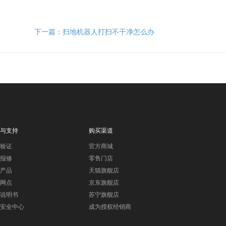
下一篇：
扫地机器人打扫不干净怎么办
与支持
购买渠道
验证
官方商城
报修
零售门店
产品
天猫旗舰店
网点
京东旗舰店
说明书
苏宁旗舰店
安全中心
成为授权经销商