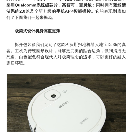
采用
Qualcomm系统级芯片，高智商，更灵敏
；同时拥有
蓝鲸清
洁系统2.0
以及全新升级的
手机APP智能操控。
它的表现到底如
何？下面我们一起来揭晓。
极简式设计
机身高度更薄
拆开包装箱我们见到了这款科沃斯扫地机器人地宝DJ35的真
容。主机为传统圆形设计，
能够更完美的贴合边角，做到清洁无
死角。
白色配色符合现代人对极简理念的追求，可以更好的融入
家居环境。