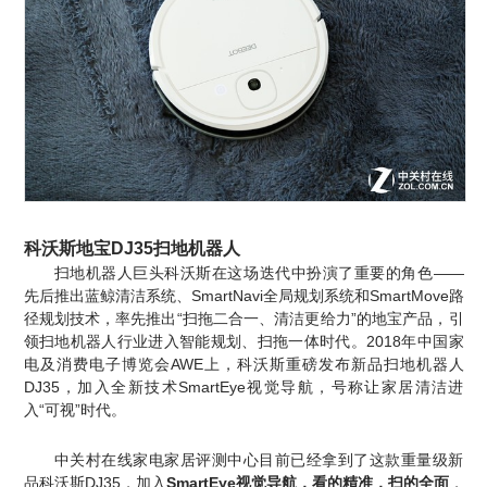
科沃斯地宝DJ35扫地机器人
扫地机器人巨头
科沃斯
在这场迭代中扮演了重要的角色——
先后推出蓝鲸清洁系统、SmartNavi全局规划系统和SmartMove路
径规划技术，率先推出“扫拖二合一、清洁更给力”的地宝产品，引
领扫地机器人行业进入智能规划、扫拖一体时代。2018年
中国家
电及消费电子博览会AWE上，科沃斯重磅发布新品扫地机器人
DJ35，加入全新技术SmartEye视觉导航，号称让家居清洁进
入“可视”时代。
中关村在线家电家居评测中心目前已经拿到了这款重量级新
品
科沃斯
DJ35
，加入
SmartEye视觉导航，看的精准，扫的全面
，