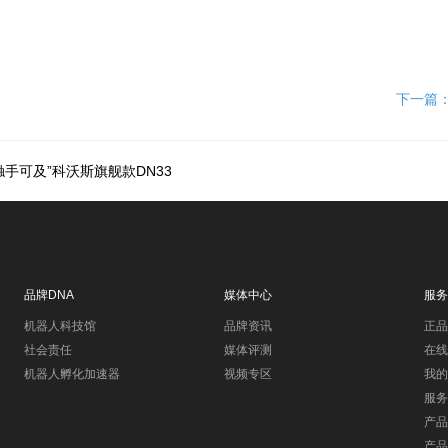
下一篇
手可及”科沃斯旗舰款DN33
品牌DNA
媒体中心
服务
机器人科技馆
品牌资讯
正品
社会责任
媒体评测
在线
机器人孵化加速器
视频专区
我的
服务
产品
产品