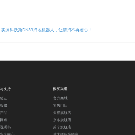
：
实测科沃斯DN33扫地机器人，让清扫不再虐心！
与支持
购买渠道
验证
官方商城
报修
零售门店
产品
天猫旗舰店
网点
京东旗舰店
说明书
苏宁旗舰店
安全中心
成为授权经销商