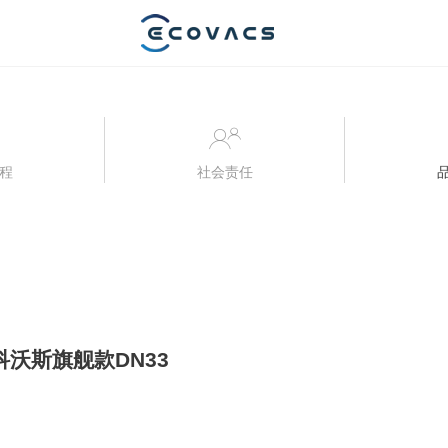
程
社会责任
沃斯旗舰款DN33