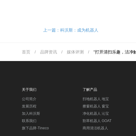
上一篇：
科沃斯：成为机器人
首页
/
品牌资讯
/
媒体评测
/
“打开清扫乐趣，洁净触
关于我们
了解产品
公司简介
扫地机器人 地宝
发展历程
擦窗机器人 窗宝
加入科沃斯
净化机器人 沁宝
联系我们
割草机器人 GOAT
旗下品牌-Tineco
商用清洁机器人