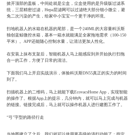
掀开顶部的盖板，中间处就是尘盒，尘盒使用的是升级版过滤系
统，三层精密过滤，Hepa层滤网可以过滤绝大部分细小微尘，避
免二次污染的产生，给家中小宝宝一个更干净的环境。
扫地机器人的水箱在机器的尾部，是一个240ML的大容量科沃斯
独创蓝鲸微控水箱，基本一箱水就能满足全家拖地需求（100-150
平米）。APP还能随心控制水量，让清洁更加人性化。
在安装上抹布支架后，智能机器人马上能感应到并开始执行扫拖
合一的工作，方便了日常的清洁。
下面我们马上开启实战演示，体验科沃斯DN55真正的实力的时间
到了。
扫描机器上的二维码，马上就能下载EcovacsHome App，实现智能
的操作了。根据App上的提示，几分钟内，就可以马上完成与机器
的链接。链接完成后，马上就可以操作机器人进行建图工作了。
“弓”字型的路径行走
当地图建立了之后，我们就可以使用更高级的清扫功能了：指定