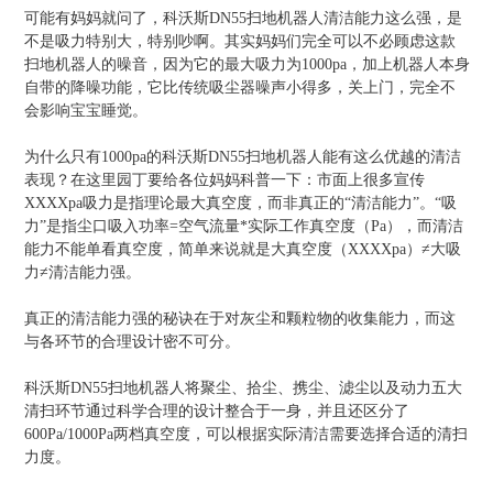
可能有妈妈就问了，科沃斯DN55扫地机器人清洁能力这么强，是
不是吸力特别大，特别吵啊。其实妈妈们完全可以不必顾虑这款
扫地机器人的噪音，因为它的最大吸力为1000pa，加上机器人本身
自带的降噪功能，它比传统吸尘器噪声小得多，关上门，完全不
会影响宝宝睡觉。
为什么只有1000pa的科沃斯DN55扫地机器人能有这么优越的清洁
表现？在这里园丁要给各位妈妈科普一下：市面上很多宣传
XXXXpa吸力是指理论最大真空度，而非真正的“清洁能力”。“吸
力”是指尘口吸入功率=空气流量*实际工作真空度（Pa），而清洁
能力不能单看真空度，简单来说就是大真空度（XXXXpa）≠大吸
力≠清洁能力强。
真正的清洁能力强的秘诀在于对灰尘和颗粒物的收集能力，而这
与各环节的合理设计密不可分。
科沃斯DN55扫地机器人将聚尘、拾尘、携尘、滤尘以及动力五大
清扫环节通过科学合理的设计整合于一身，并且还区分了
600Pa/1000Pa两档真空度，可以根据实际清洁需要选择合适的清扫
力度。