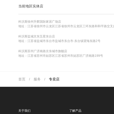
当前地区实体店
科沃斯徐州升辉国际家居广场店
地址：江苏省徐州市云龙区江苏省徐州市云龙区三环东路和和平路交叉
科沃斯盐城京东五星东台店
地址：江苏省盐城市东台市盐城市东台市-东台镇望海东路2号
科沃斯苏州广济南路京东城市旗舰店
地址：江苏省苏州市姑苏区江苏省苏州市姑苏区广济南路199号
首页
/
服务
/
专卖店
关于我们
了解产品