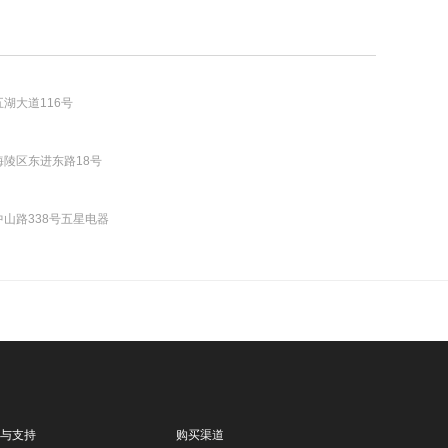
湖大道116号
陵区东进东路18号
山路338号五星电器
与支持
购买渠道