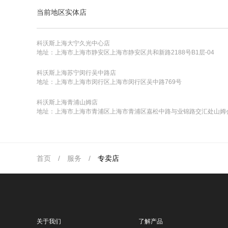
当前地区实体店
科沃斯上海大宁久光中心店
地址：上海市上海市静安区上海市静安区共和新路2188号B1层-04
科沃斯上海苏宁闵行吴中路店
地址：上海市上海市闵行区上海市闵行区吴中路769号
科沃斯上海青浦山姆店
地址：上海市上海市青浦区上海市青浦区嘉松中路与业锦路交汇处山姆
首页
/
服务
/
专卖店
关于我们
了解产品