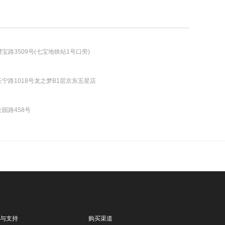
路3509号(七宝地铁站1号口旁)
宁路1018号龙之梦B1层京东五星店
园路458号
与支持
购买渠道