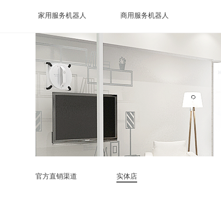
家用服务机器人
商用服务机器人
官方直销渠道
实体店