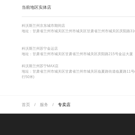
当前地区实体店
科沃斯兰州京东城市期间店
地址：甘肃省兰州市城关区兰州市城关区甘肃省兰州市城关区庆阳路31
科沃斯兰州苏宁金运店
地址：甘肃省兰州市城关区甘肃省兰州市城关区庆阳路215号金运大厦
科沃斯兰州苏宁MAX店
地址：甘肃省兰州市城关区甘肃省兰州市城关区临夏路街道临夏路11号(
行50米)
首页
/
服务
/
专卖店