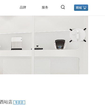
品牌
服务
西站店
专卖店