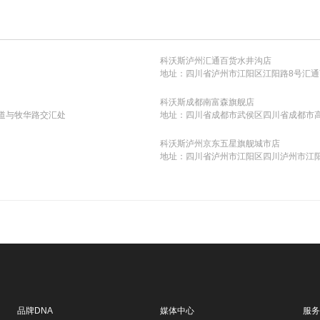
科沃斯泸州汇通百货水井沟店
地址：四川省泸州市江阳区江阳路8号汇通
科沃斯成都南富森旗舰店
道与牧华路交汇处
地址：四川省成都市武侯区四川省成都市高
科沃斯泸州京东五星旗舰城市店
地址：四川省泸州市江阳区四川泸州市江阳
品牌DNA
媒体中心
服务