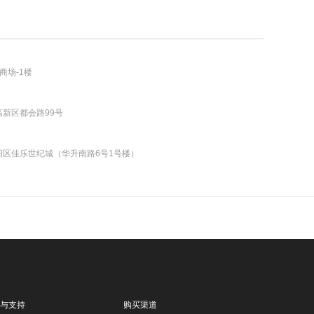
商场-1楼
新区都会路99号
区佳乐世纪城（华升南路6号1号楼）
与支持
购买渠道