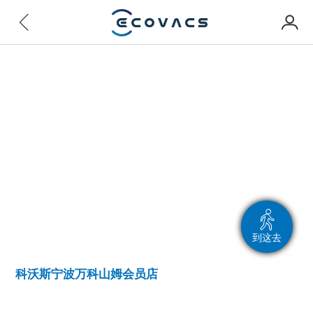
到这去
科沃斯宁波万科山姆会员店