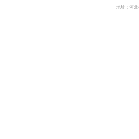
地址：河北