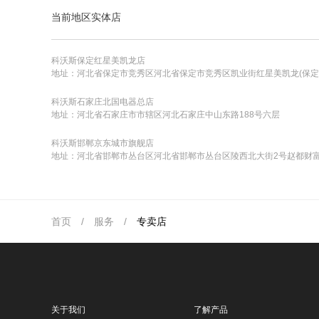
当前地区实体店
科沃斯保定红星美凯龙店
地址：河北省保定市竞秀区河北省保定市竞秀区凯业街红星美凯龙(保定
科沃斯石家庄北国电器总店
地址：河北省石家庄市市辖区河北石家庄中山东路188号六层
科沃斯邯郸京东城市旗舰店
地址：河北省邯郸市丛台区河北省邯郸市丛台区陵西北大街2号赵都财
首页
/
服务
/
专卖店
关于我们
了解产品