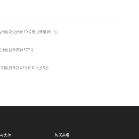
南区建设南路19号唐山新世界中心
池区裕华西路577号
阳区新华路43号明珠大厦5层
与支持
购买渠道