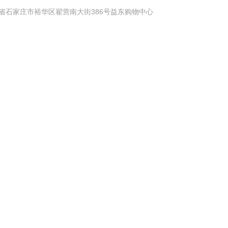
省石家庄市裕华区翟营南大街386号益东购物中心