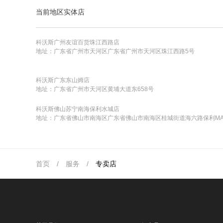
当前地区实体店
科沃斯广州友谊百货珠江西路店
地址：广东省广州市天河区广东省广州市天河区珠江西路5号
科沃斯广东东山姆店
地址：广东省广州市天河区黄埔大道东658号
科沃斯佛山苏宁南海保利水城店
地址：广东省佛山市南海区广东省佛山市南海区桂城街道海六路保利MAL
首页
/
服务
/
专卖店