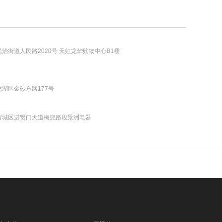
街道人民路2020号 天虹龙华购物中心B1楼
湖区金砂东路177号
榕城区进贤门大道梅兜路段景洲电器