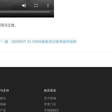
能清洁之旅。
下一篇：
DEEBOT X1 OMNI家族清洁保养操作指南
与支持
购买渠道
验证
官方商城
报修
零售门店
产品
天猫旗舰店