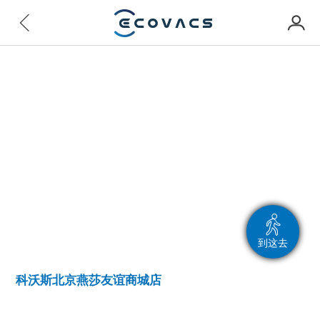
到这去
科沃斯北京燕莎友谊商城店