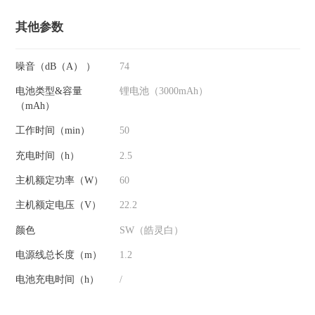
其他参数
噪音（dB（A） ）
74
电池类型&容量
锂电池（3000mAh）
（mAh）
工作时间（min）
50
充电时间（h）
2.5
主机额定功率（W）
60
主机额定电压（V）
22.2
颜色
SW（皓灵白）
电源线总长度（m）
1.2
电池充电时间（h）
/